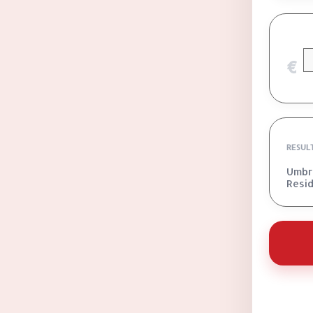
€
RESUL
Umbra
Resid