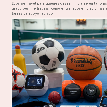
El primer nivel para quienes desean iniciarse en la form
grado permite trabajar como entrenador en disciplinas e
tareas de apoyo técnico.