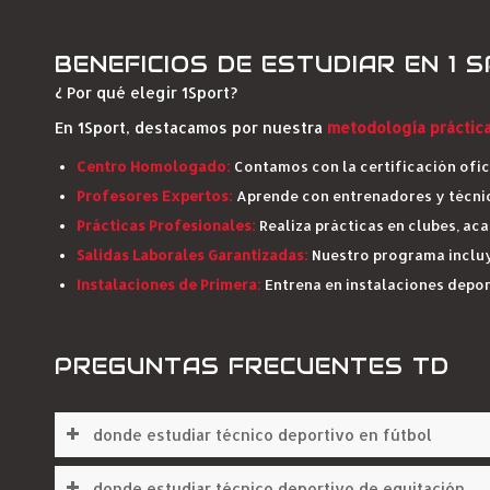
BENEFICIOS DE ESTUDIAR EN 1 
¿ Por qué elegir 1Sport?
En 1Sport, destacamos por nuestra
metodología práctic
Centro Homologado:
Contamos con la certificación ofic
Profesores Expertos:
Aprende con entrenadores y técnic
Prácticas Profesionales:
Realiza prácticas en clubes, ac
Salidas Laborales Garantizadas:
Nuestro programa incluye
Instalaciones de Primera:
Entrena en instalaciones depor
PREGUNTAS FRECUENTES TD
donde estudiar técnico deportivo en fútbol
donde estudiar técnico deportivo de equitación