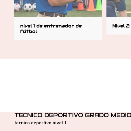
nivel 1 de entrenador de
Nivel 2
fútbol
TECNICO DEPORTIVO GRADO MEDI
tecnico deportivo nivel 1