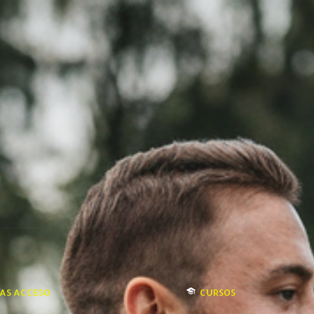
AS ACCESO
CURSOS