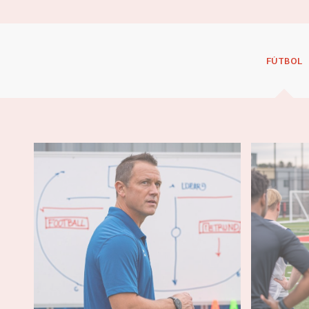
FÚTBOL