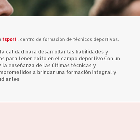
 a
1sport
, centro de formación de técnicos deportivos.
a calidad para desarrollar las habilidades y
os para tener éxito en el campo deportivo.
Con un
y la enseñanza de las últimas técnicas y
mprometidos a brindar una formación integral y
udiantes