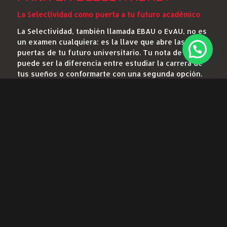
La Selectividad como puerta a tu futuro académico
La Selectividad, también llamada EBAU o EvAU, no es
un examen cualquiera: es la llave que abre las
puertas de tu futuro universitario. Tu nota de acceso
puede ser la diferencia entre estudiar la carrera de
tus sueños o conformarte con una segunda opción.
En FP 1 Sport sabemos que este momento es
decisivo. Con una preparación adecuada, no solo
aumentas tus posibilidades de aprobar, sino que te
aseguras de alcanzar la nota que realmente
necesitas.
POR QUÉ ES TAN IMPORTANTE
UNA BUENA PREPARACIÓN
PARA LA SELECTIVIDAD?
La Selectividad como puerta a tu futuro académico
La Selectividad, también llamada EBAU o EvAU, no es
un examen cualquiera: es la llave que abre las
puertas de tu futuro universitario. Tu nota de acceso