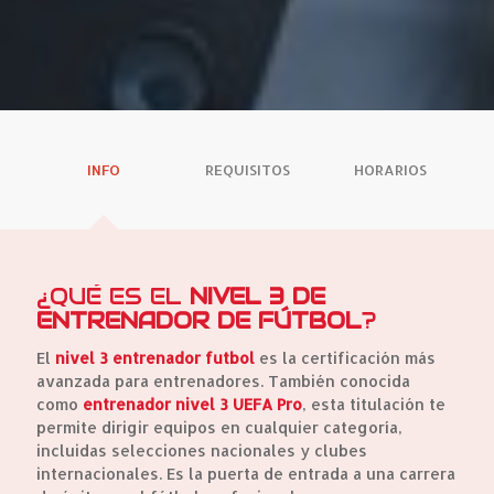
INFO
REQUISITOS
HORARIOS
¿QUÉ ES EL
NIVEL 3 DE
ENTRENADOR DE FÚTBOL
?
El
nivel 3 entrenador futbol
es la certificación más
avanzada para entrenadores. También conocida
como
entrenador nivel 3 UEFA Pro
, esta titulación te
permite dirigir equipos en cualquier categoría,
incluidas selecciones nacionales y clubes
internacionales. Es la puerta de entrada a una carrera