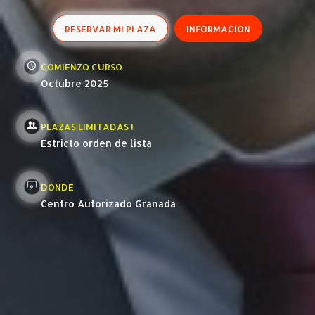
RESERVAR MI PLAZA
INFORMACIÓN
COMIENZO CURSO
Octubre 2025
PLAZAS LIMITADAS !
Estricto orden de lista
DONDE
Centro Autorizado Granada